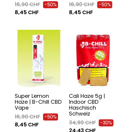
16,90 CHF
16,90 CHF
-50%
-50%
8,45 CHF
8,45 CHF
Super Lemon
Cali Haze 5g |
Haze | B-Chill CBD
Indoor CBD
Vape
Haschisch
Schweiz
16,90 CHF
-50%
34,90 CHF
-30%
8,45 CHF
24,43 CHF