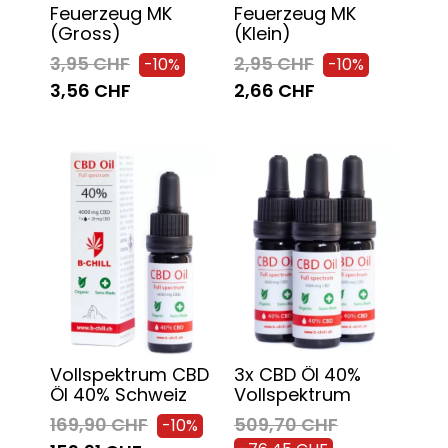
Feuerzeug MK
Feuerzeug MK
(gross)
(klein)
3,95 CHF
2,95 CHF
-10%
-10%
3,56 CHF
2,66 CHF
Vollspektrum CBD
3x CBD Öl 40%
Öl 40% Schweiz
Vollspektrum
169,90 CHF
509,70 CHF
-10%