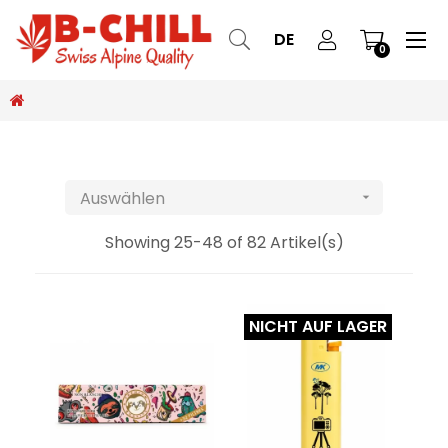
Ums
☰
DE
0
der
Nav
Auswählen

Showing 25-48 of 82 Artikel(s)
NICHT AUF LAGER