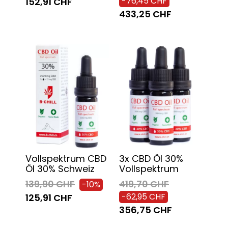
-76,45 CHF
152,91 CHF
433,25 CHF
Vollspektrum CBD
3x CBD Öl 30%
Öl 30% Schweiz
Vollspektrum
139,90 CHF
419,70 CHF
-10%
-62,95 CHF
125,91 CHF
356,75 CHF