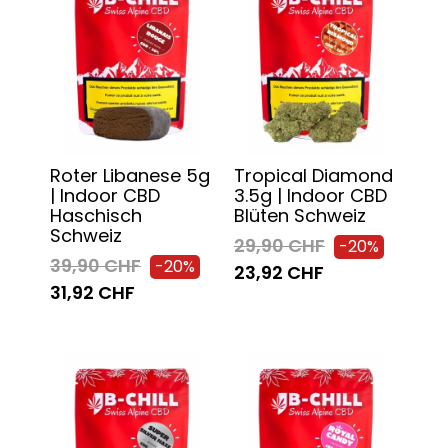
Roter Libanese 5g
Tropical Diamond
| Indoor CBD
3.5g | Indoor CBD
Haschisch
Blüten Schweiz
Schweiz
29,90 CHF
-20%
39,90 CHF
-20%
23,92 CHF
31,92 CHF