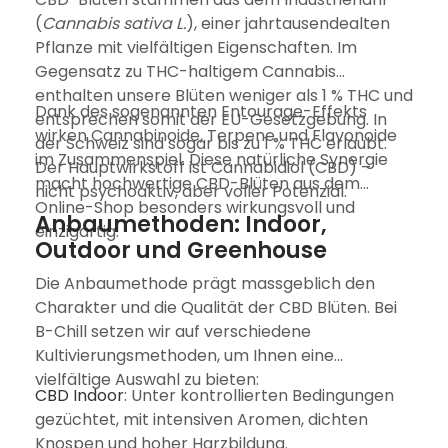
(
Cannabis sativa L.
), einer jahrtausendealten
Pflanze mit vielfältigen Eigenschaften. Im
Gegensatz zu THC-haltigem Cannabis
enthalten unsere Blüten weniger als 1 % THC und
Dank des sogenannten Entourage-Effekts
entsprechen somit der EU-Gesetzgebung. In
wirken Cannabinoide, Terpene und Flavonoide
der Schweiz sind sogar bis zu 1 % THC erlaubt.
im Zusammenspiel. Diese natürliche Synergie
Der Hauptwirkstoff ist Cannabidiol (CBD) –
macht hochwertige CBD-Blüten aus dem
nicht psychoaktiv, aber voller Potenzial.
Online-Shop besonders wirkungsvoll und
Anbaumethoden: Indoor,
einzigartig.
Outdoor und Greenhouse
Die Anbaumethode prägt massgeblich den
Charakter und die Qualität der CBD Blüten. Bei
B-Chill setzen wir auf verschiedene
Kultivierungsmethoden, um Ihnen eine
vielfältige Auswahl zu bieten:
CBD Indoor
: Unter kontrollierten Bedingungen
gezüchtet, mit intensiven Aromen, dichten
Knospen und hoher Harzbildung.