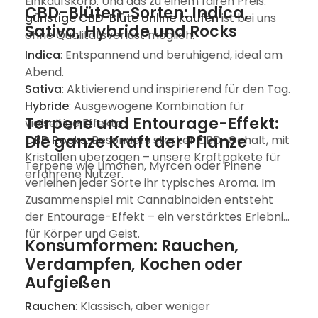
Einkaufskorb. Und das zu einem fairen Preis:
CBD-Blüten-Sorten: Indica,
günstige CBD-Blüte online kaufen
ist bei uns
Sativa, Hybride und Rocks
ohne Qualitätsverlust möglich.
Indica
: Entspannend und beruhigend, ideal am
Abend.
Sativa
: Aktivierend und inspirierend für den Tag.
Hybride
: Ausgewogene Kombination für
Terpene und Entourage-Effekt:
vielseitige Effekte.
Die ganze Kraft der Pflanze
CBD Rocks
: Besonders starker CBD-Gehalt, mit
Kristallen überzogen – unsere Kraftpakete für
Terpene wie Limonen, Myrcen oder Pinene
erfahrene Nutzer.
verleihen jeder Sorte ihr typisches Aroma. Im
Zusammenspiel mit Cannabinoiden entsteht
der Entourage-Effekt – ein verstärktes Erlebnis
für Körper und Geist.
Konsumformen: Rauchen,
Verdampfen, Kochen oder
Aufgießen
Rauchen
: Klassisch, aber weniger