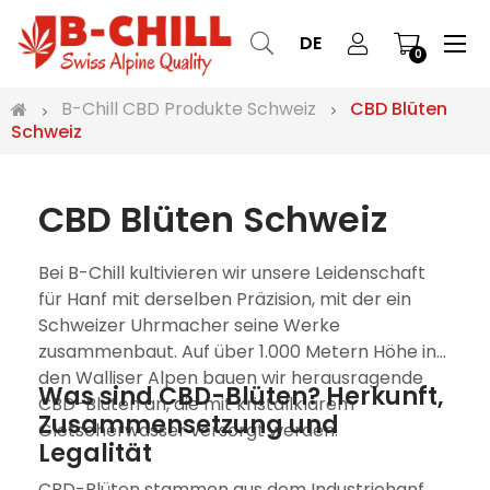
Ums
☰
DE
0
der
Nav
B-Chill CBD Produkte Schweiz
CBD Blüten
Schweiz
CBD Blüten Schweiz
Bei B-Chill kultivieren wir unsere Leidenschaft
für Hanf mit derselben Präzision, mit der ein
Schweizer Uhrmacher seine Werke
zusammenbaut. Auf über 1.000 Metern Höhe in
den Walliser Alpen bauen wir herausragende
Was sind CBD-Blüten? Herkunft,
CBD-Blüten an, die mit kristallklarem
Zusammensetzung und
Gletscherwasser versorgt werden.
Legalität
CBD-Blüten stammen aus dem Industriehanf