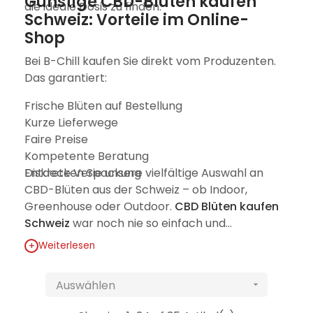
Günstige CBD-Blüten kaufen
die ideale Dosis zu finden.
Schweiz: Vorteile im Online-
Shop
Bei B-Chill kaufen Sie direkt vom Produzenten.
Das garantiert:
Frische Blüten auf Bestellung
Kurze Lieferwege
Faire Preise
Kompetente Beratung
Diskrete Verpackung
Entdecken Sie unsere vielfältige Auswahl an
CBD-Blüten aus der Schweiz – ob Indoor,
Greenhouse oder Outdoor.
CBD Blüten kaufen
Schweiz
war noch nie so einfach und
transparent.
+
Weiterlesen
Auswählen
