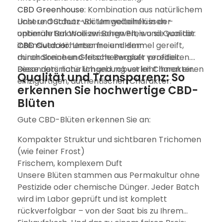
CBD Greenhouse
: Kombination aus natürlichem
Licht und Schutz vor Umwelteinflüssen –
Unsere Outdoor-Blüten gedeihen in der
optimale Balance zwischen Preis und Qualität.
unberührten Walliser Bergwelt, wo sie von der
CBD Outdoor
intensiven Höhensonne und dem
: Unter freiem Himmel gereift,
durch Sonne und frische Bergluft veredelt.
mineralreichen Gletscherwasser profitieren.
Besonders natürlich und robust im Charakter.
Diese natürliche Umgebung verleiht ihnen einen
Qualität und Transparenz: So
einzigartigen, authentischen Charakter.
erkennen Sie hochwertige CBD-
Blüten
Gute CBD-Blüten erkennen Sie an:
Kompakter Struktur und sichtbaren Trichomen
(wie feiner Frost)
Frischem, komplexem Duft
Unsere Blüten stammen aus Permakultur ohne
Pestizide oder chemische Dünger. Jeder Batch
wird im Labor geprüft und ist komplett
rückverfolgbar – von der Saat bis zu Ihrem