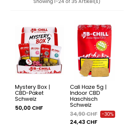
Showing 1-24 of 35 Artikel(s)
Mystery Box |
Cali Haze 5g |
CBD-Paket
Indoor CBD
Schweiz
Haschisch
Schweiz
50,00 CHF
34,90 CHF
-30%
24,43 CHF