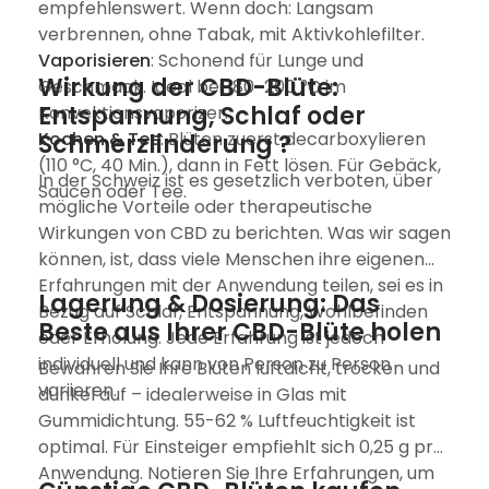
empfehlenswert. Wenn doch: Langsam
verbrennen, ohne Tabak, mit Aktivkohlefilter.
Vaporisieren
: Schonend für Lunge und
Wirkung der CBD-Blüte:
Geschmack. Ideal bei 180-200 °C im
Entspannung, Schlaf oder
Konvektionsvaporizer.
Kochen & Tee
: Blüten zuerst decarboxylieren
Schmerzlinderung ?
(110 °C, 40 Min.), dann in Fett lösen. Für Gebäck,
In der Schweiz ist es gesetzlich verboten, über
Saucen oder Tee.
mögliche Vorteile oder therapeutische
Wirkungen von CBD zu berichten. Was wir sagen
können, ist, dass viele Menschen ihre eigenen
Erfahrungen mit der Anwendung teilen, sei es in
Lagerung & Dosierung: Das
Bezug auf Schlaf, Entspannung, Wohlbefinden
Beste aus Ihrer CBD-Blüte holen
oder Erholung. Jede Erfahrung ist jedoch
individuell und kann von Person zu Person
Bewahren Sie Ihre Blüten luftdicht, trocken und
variieren.
dunkel auf – idealerweise in Glas mit
Gummidichtung. 55-62 % Luftfeuchtigkeit ist
optimal. Für Einsteiger empfiehlt sich 0,25 g pro
Anwendung. Notieren Sie Ihre Erfahrungen, um