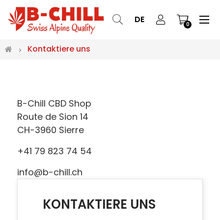
Ums
☰
DE
0
der
Nav
Kontaktiere uns
B-Chill CBD Shop
Route de Sion 14
CH-3960 Sierre
+41 79 823 74 54
info@b-chill.ch
KONTAKTIERE UNS