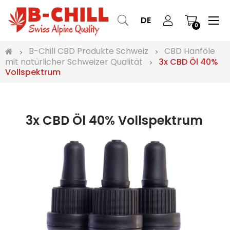
Ums
☰
DE
0
der
Nav
B-Chill CBD Produkte Schweiz
CBD Hanföle
mit natürlicher Schweizer Qualität
3x CBD Öl 40%
Vollspektrum
3x CBD Öl 40% Vollspektrum