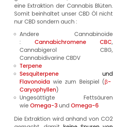
eine Extraktion der Cannabis Blüten.
Somit beinhaltet unser CBD Öl nicht
nur CBD sondern auch :
Andere Cannabinoide
:
Cannabichromene CBC
,
Cannabigerol CBG,
Cannabidivarine CBDV
T
erpene
Sesquiterpene
und
Flavonoida
wie zum Beispiel (
β-
Caryophyllen
)
Ungesättigte Fettsäuren
wie
Omega-3
und
Omega-6
Die Extraktion wird anhand von CO2
gemacht, damit
keine Spuren von