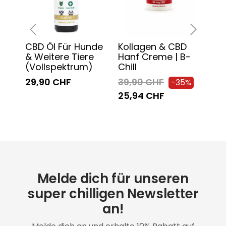
CBD Öl Für Hunde
Kollagen & CBD
Sc
‹
›
& Weitere Tiere
Hanf Creme | B-
Mas
(Vollspektrum)
Chill
Chil
29,90 CHF
39,90 CHF
34
-35%
25,94 CHF
20
Melde dich für unseren
super chilligen Newsletter
an!