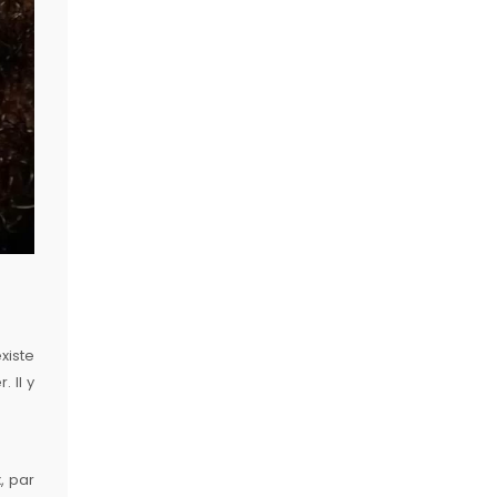
xiste
 Il y
, par