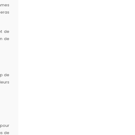
ommes
seras
et de
in de
up de
leurs
 pour
as de