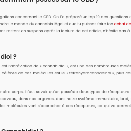
rrogations concernant le CBD. On t’a préparé un top 10 des questions 
ndre le monde du cannabis légal et que tu puisses faire ton
achat d
tions restent en suspens après la lecture de cet article, n’hésite pas à
diol ?
st l’abréviation de « cannabidiol », est une des nombreuses molé
s célèbre de ces molécules est le « tétrahydrocannabinol », plus c
otre corps, il faut savoir qu’on possède deux types de récepteurs
tre cerveau, dans nos organes, dans notre système immunitaire, bref,
les molécules vont s’accrocher à ces récepteurs, ce qui va permet