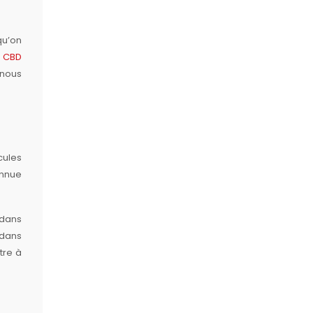
qu’on
e CBD
 nous
cules
onnue
 dans
 dans
tre à