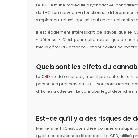
Le THC est une molécule psychoactive, contraireme
du THC, ton cerveau va fonctionner différemment e
simplement relaxé, apaisé, tout en restant maître 
Il est également intéressant de savoir que le C
« défonce ». C'est pour cette raison que de no
mieux gérer la « défonce » et pour éviter de mettre
Quels sont les effets du cannab
Le
CBD
ne défonce pas, mais il présente de forts e
personnes prennent du CBD : soit pour dormir, p
difficiles à atténuer. Le cannabis légal détend les 
Est-ce qu’il y a des risques d
Même si le THC est considéré comme un stupéfiant
que tu en deviennes dépendant. Le CBD, utilisé pr