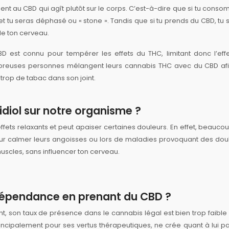
nt au CBD qui agît plutôt sur le corps. C’est-à-dire que si tu cons
t tu seras déphasé ou « stone ». Tandis que si tu prends du CBD, tu 
de ton cerveau.
BD est connu pour tempérer les effets du THC, limitant donc l’eff
mbreuses personnes mélangent leurs cannabis THC avec du CBD af
 trop de tabac dans son joint.
idiol sur notre organisme ?
ffets relaxants et peut apaiser certaines douleurs. En effet, beauco
our calmer leurs angoisses ou lors de maladies provoquant des dou
muscles, sans influencer ton cerveau.
e dépendance en prenant du CBD ?
, son taux de présence dans le cannabis légal est bien trop faible
incipalement pour ses vertus thérapeutiques, ne crée quant à lui p