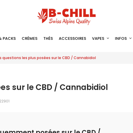
& PACKS
CRÈMES
THÉS
ACCESSOIRES
VAPES
INFOS
s questions les plus posées sur le CBD / Cannabidiol
ées sur le CBD / Cannabidiol
22901
quemment posées sur le CBD /