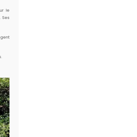
ur le
. Ses
agent
s.