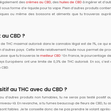
ste également des
crèmes au CBD
, des
huiles de CBD
à ingérer et d’aut
D sous forme d’e-liquide pour ta vape. Plein d’autres produits contie
étiques ou même des boissons et aliments que tu trouveras aupr
rt au CBD ?
ux de THC maximal autorisé dans le cannabis légal est de 1%, ce qui e
 d’autres pays. Cette limite relativement haute nous permet de pro
uisse que tu trouveras le
meilleur CBD
! En France, le pourcentage d
ys Européens ont une limite de 0,3% de THC autorisé. En soi, c’est
e CBD.
sitif au THC avec du CBD ?
u d’autres produits non fumables, tu ne seras pas testé positif au
ce niveau-là. En revanche, si tu fumes beaucoup de fleurs de CBD, tu a
sont faibles. Je te conseille donc de ne pas prendre le volant après 