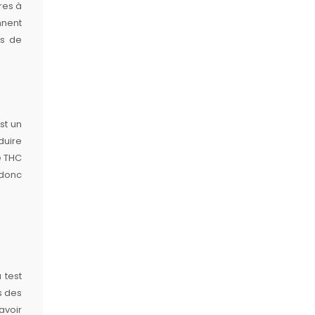
res à
nnent
ès de
st un
duire
e THC
 donc
 test
s des
avoir