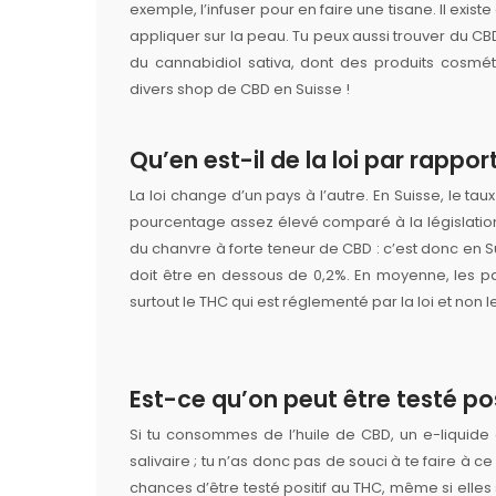
exemple, l’infuser pour en faire une tisane. Il exi
appliquer sur la peau. Tu peux aussi trouver du CB
du cannabidiol sativa, dont des produits cosm
divers shop de CBD en Suisse !
Qu’en est-il de la loi par rappo
La loi change d’un pays à l’autre. En Suisse, le ta
pourcentage assez élevé comparé à la législation
du chanvre à forte teneur de CBD : c’est donc en S
doit être en dessous de 0,2%. En moyenne, les pa
surtout le THC qui est réglementé par la loi et non l
Est-ce qu’on peut être testé po
Si tu consommes de l’huile de CBD, un e-liquide o
salivaire ; tu n’as donc pas de souci à te faire à 
chances d’être testé positif au THC, même si elles 