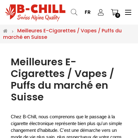
Bas
☰
FR
0
la
nav
Meilleures E-Cigarettes / Vapes / Puffs du
marché en Suisse
Meilleures E-
Cigarettes / Vapes /
Puffs du marché en
Suisse
Chez B-Chill, nous comprenons que le passage à la 
cigarette électronique représente bien plus qu'un simple 
changement d'habitude. C'est une démarche vers un 
mode de vie plus sain, plus respectueux de votre corps et 