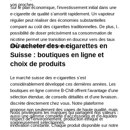
vos proches.
Sur le plan économique, l'investissement initial dans une 
e-cigarette de qualité s'amortit rapidement. Un vapoteur 
régulier peut réaliser des économies substantielles 
comparé au coût des cigarettes traditionnelles. De plus, la 
possibilité de doser précisément sa consommation de 
nicotine permet une transition en douceur vers des taux 
Où acheter des e cigarettes en 
plus faibles, voire l'arrêt complet.
Suisse : boutiques en ligne et 
choix de produits
Le marché suisse des e-cigarettes s'est 
considérablement développé ces dernières années. Les 
boutiques en ligne comme B-Chill offrent l'avantage d'une 
sélection étendue, de conseils détaillés et d'une livraison 
discrète directement chez vous. Notre plateforme 
propose non seulement des vapes de haute qualité, mais 
Nous privilégions les marques qui partagent nos valeurs : 
aussi une gamme complète d'accessoires et d'e-liquides 
respect de l'environnement, production éthique et 
soigneusement sélectionnés.
innovation constante. Chaque produit disponible sur notre 