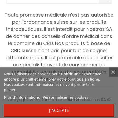
Toute promesse médicale n'est pas autorisée
par l'ordonnance suisse sur les produits
thérapeutiques. Il est interdit pour Nostras SA
de donner des conseils d'ordre médical dans
le domaine du CBD. Nos produits à base de
CBD suisse n'ont pas pour but de soigner
différents maux. Il est préférable de consulter
un spécialiste avant de consommer du
cannabidiol, en raison de ses propriétés
Nous utilisons des cookies pour t'offrir une expérience
pharmaceutiques.
encore plus chill et améliorer notre boutique en ligne.
Nos cookies sont fait-maison et ne vont pas te faire
planer.
Plus d'informations
Personnaliser les cookies
Copyright 2024, tous droits réservés Nostras SA ©
J'ACCEPTE