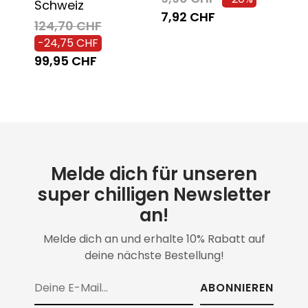
Schweiz
2,9
7,92 CHF
124,70 CHF
2,0
-24,75 CHF
99,95 CHF
Melde dich für unseren
super chilligen Newsletter
an!
Melde dich an und erhalte 10% Rabatt auf
deine nächste Bestellung!
ABONNIEREN