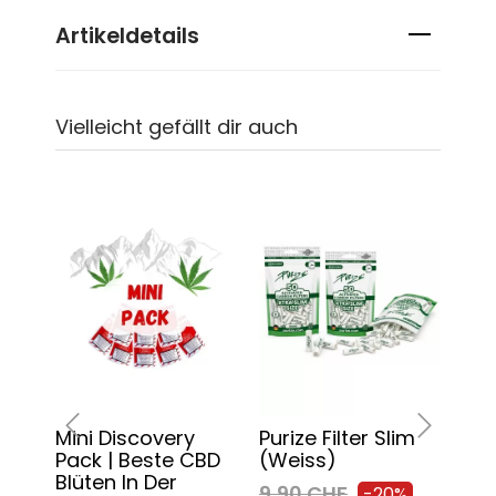
Artikeldetails
Vielleicht gefällt dir auch
Mini Discovery
Purize Filter Slim
Chi
Pack | Beste CBD
(weiss)
130
‹
›
Blüten In Der
Pa
9,90 CHF
-20%