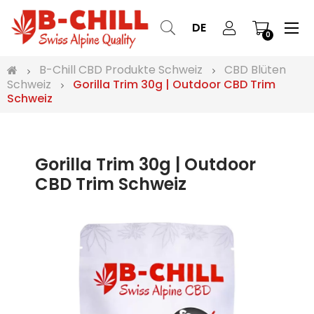
Ums
☰
DE
0
der
Nav
B-Chill CBD Produkte Schweiz
CBD Blüten
Schweiz
Gorilla Trim 30g | Outdoor CBD Trim
Schweiz
Gorilla Trim 30g | Outdoor
CBD Trim Schweiz