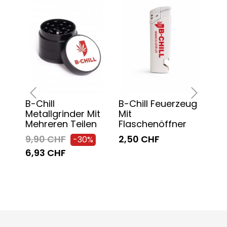
B-Chill
B-Chill Feuerzeug
Del
‹
›
Metallgrinder Mit
Mit
Bes
Mehreren Teilen
Flaschenöffner
In 
9,90 CHF
2,50 CHF
20
-30%
-37
6,93 CHF
169