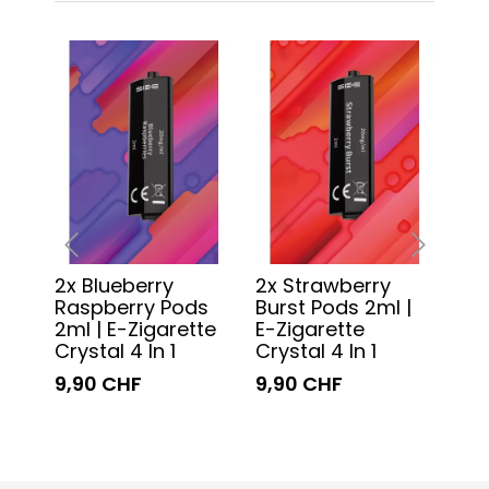
2x Blueberry
2x Strawberry
2x 
‹
›
Raspberry Pods
Burst Pods 2ml |
2ml
2ml | E-Zigarette
E-Zigarette
Cry
Crystal 4 In 1
Crystal 4 In 1
9,9
9,90 CHF
9,90 CHF