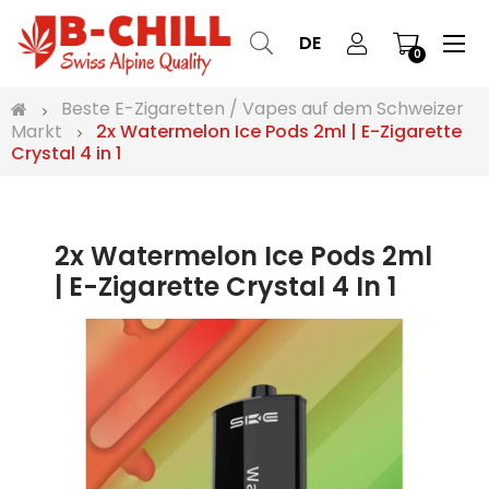
Ums
☰
DE
0
der
Nav
Beste E-Zigaretten / Vapes auf dem Schweizer
Markt
2x Watermelon Ice Pods 2ml | E-Zigarette
Crystal 4 in 1
2x Watermelon Ice Pods 2ml
| E-Zigarette Crystal 4 In 1