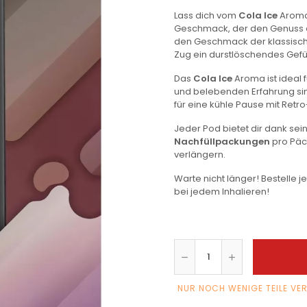
Lass dich vom
Cola Ice
Aroma
Geschmack, der den Genuss d
den Geschmack der klassischen
Zug ein durstlöschendes Gefüh
Das
Cola Ice
Aroma ist ideal 
und belebenden Erfahrung sind
für eine kühle Pause mit Ret
Jeder Pod bietet dir dank sei
Nachfüllpackungen
pro Päc
verlängern.
Warte nicht länger! Bestelle j
bei jedem Inhalieren!
NUR NOCH WENIGE TEILE VE