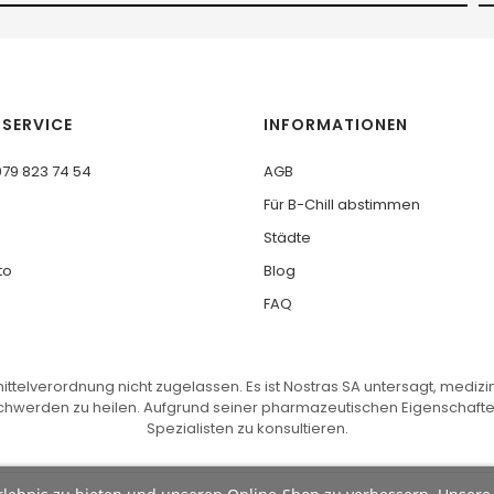
SERVICE
INFORMATIONEN
079 823 74 54
AGB
Für B-Chill abstimmen
Städte
to
Blog
FAQ
ittelverordnung nicht zugelassen. Es ist Nostras SA untersagt, mediz
chwerden zu heilen. Aufgrund seiner pharmazeutischen Eigenschafte
Spezialisten zu konsultieren.