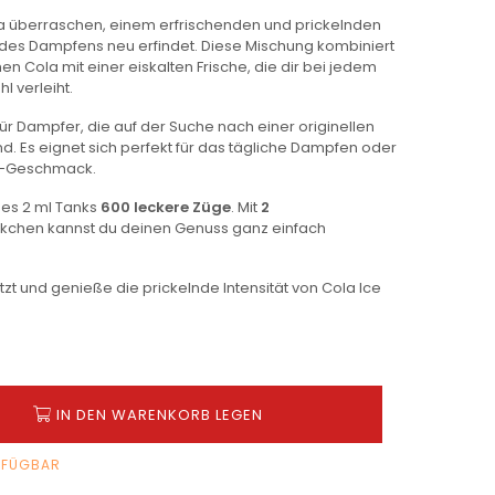
 überraschen, einem erfrischenden und prickelnden
es Dampfens neu erfindet. Diese Mischung kombiniert
 Cola mit einer eiskalten Frische, die dir bei jedem
l verleiht.
für Dampfer, die auf der Suche nach einer originellen
. Es eignet sich perfekt für das tägliche Dampfen oder
ro-Geschmack.
nes 2 ml Tanks
600 leckere Züge
. Mit
2
kchen kannst du deinen Genuss ganz einfach
etzt und genieße die prickelnde Intensität von Cola Ice
IN DEN WARENKORB LEGEN
RFÜGBAR