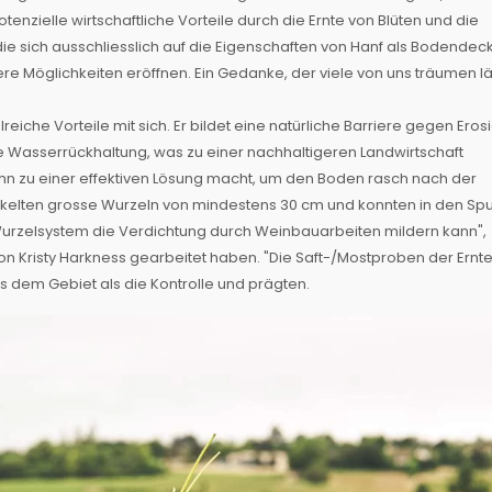
tenzielle wirtschaftliche Vorteile durch die Ernte von Blüten und die
ie sich ausschliesslich auf die Eigenschaften von Hanf als Bodendec
itere Möglichkeiten eröffnen. Ein Gedanke, der viele von uns träumen läs
eiche Vorteile mit sich. Er bildet eine natürliche Barriere gegen Erosi
e Wasserrückhaltung, was zu einer nachhaltigeren Landwirtschaft
 ihn zu einer effektiven Lösung macht, um den Boden rasch nach der
ckelten grosse Wurzeln von mindestens 30 cm und konnten in den Sp
Wurzelsystem die Verdichtung durch Weinbauarbeiten mildern kann",
on Kristy Harkness gearbeitet haben. "Die Saft-/Mostproben der Ernt
us dem Gebiet als die Kontrolle und prägten.