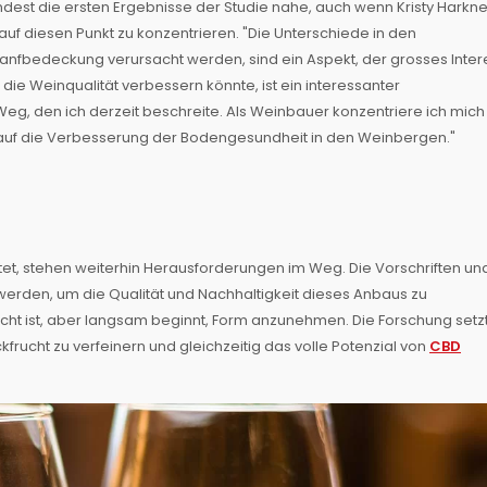
est die ersten Ergebnisse der Studie nahe, auch wenn Kristy Harkn
u auf diesen Punkt zu konzentrieren. "Die Unterschiede in den
anfbedeckung verursacht werden, sind ein Aspekt, der grosses Inte
die Weinqualität verbessern könnte, ist ein interessanter
eg, den ich derzeit beschreite. Als Weinbauer konzentriere ich mich
 auf die Verbesserung der Bodengesundheit in den Weinbergen."
etet, stehen weiterhin Herausforderungen im Weg. Die Vorschriften un
werden, um die Qualität und Nachhaltigkeit dieses Anbaus zu
eicht ist, aber langsam beginnt, Form anzunehmen. Die Forschung setzt
kfrucht zu verfeinern und gleichzeitig das volle Potenzial von
CBD