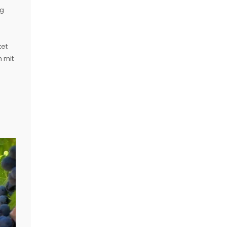
ng
tet
h mit