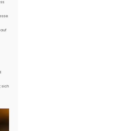
ess
resse
 auf
d
 sich