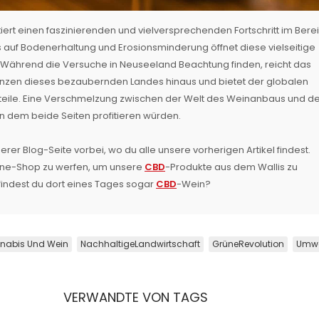
ert einen faszinierenden und vielversprechenden Fortschritt im Bere
s auf Bodenerhaltung und Erosionsminderung öffnet diese vielseitige
! Während die Versuche in Neuseeland Beachtung finden, reicht das
Grenzen dieses bezaubernden Landes hinaus und bietet der globalen
orteile. Eine Verschmelzung zwischen der Welt des Weinanbaus und d
n dem beide Seiten profitieren würden.
rer Blog-Seite vorbei, wo du alle unsere vorherigen Artikel findest.
nline-Shop zu werfen, um unsere
CBD
-Produkte aus dem Wallis zu
 findest du dort eines Tages sogar
CBD
-Wein?
nabis Und Wein
NachhaltigeLandwirtschaft
GrüneRevolution
Umwe
VERWANDTE VON TAGS