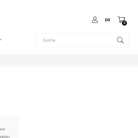
DE
0
ern
osion