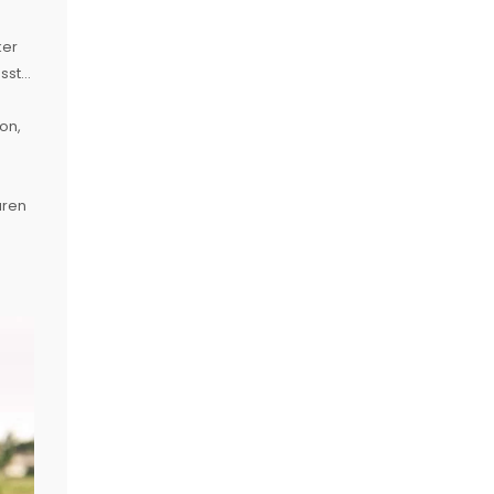
ker
st...
on,
uren
e