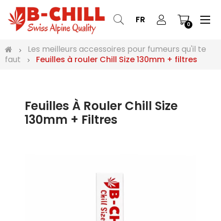
Bas
☰
FR
0
la
nav
Les meilleurs accessoires pour fumeurs qu'il te
faut
Feuilles à rouler Chill Size 130mm + filtres
Feuilles À Rouler Chill Size
130mm + Filtres