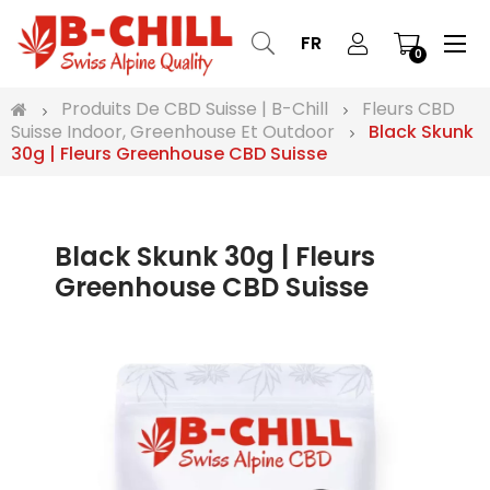
Bas
☰
FR
0
la
nav
Produits De CBD Suisse | B-Chill
Fleurs CBD
Suisse Indoor, Greenhouse Et Outdoor
Black Skunk
30g | Fleurs Greenhouse CBD Suisse
Black Skunk 30g | Fleurs
Greenhouse CBD Suisse