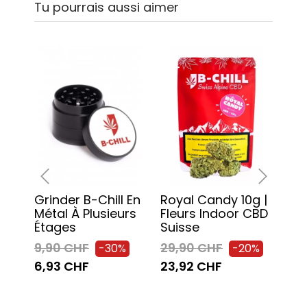
Tu pourrais aussi aimer
Grinder B-Chill En
Royal Candy 10g |
Feu
‹
›
Métal À Plusieurs
Fleurs Indoor CBD
Chi
Étages
Suisse
Filt
9,90 CHF
29,90 CHF
2,9
-30%
-20%
6,93 CHF
23,92 CHF
2,0