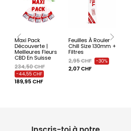
Maxi Pack
Feuilles À Rouler
Har
Découverte |
Chill Size 130mm +
Fle
‹
›
Meilleures Fleurs
Filtres
Sui
CBD En Suisse
2,95 CHF
19,
-30%
234,50 CHF
2,07 CHF
13,
-44,55 CHF
189,95 CHF
Inscris-toi à notre