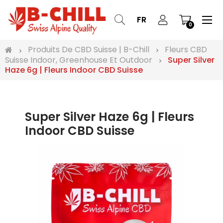
Bas
☰
FR
0
la
nav
Produits De CBD Suisse | B-Chill
Fleurs CBD
Suisse Indoor, Greenhouse Et Outdoor
Super Silver
Haze 6g | Fleurs Indoor CBD Suisse
Super Silver Haze 6g | Fleurs
Indoor CBD Suisse