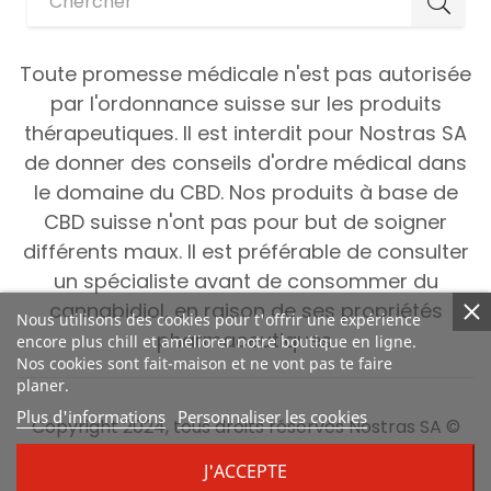
Toute promesse médicale n'est pas autorisée
par l'ordonnance suisse sur les produits
thérapeutiques. Il est interdit pour Nostras SA
de donner des conseils d'ordre médical dans
le domaine du CBD. Nos produits à base de
CBD suisse n'ont pas pour but de soigner
différents maux. Il est préférable de consulter
un spécialiste avant de consommer du
cannabidiol, en raison de ses propriétés
Nous utilisons des cookies pour t'offrir une expérience
pharmaceutiques.
encore plus chill et améliorer notre boutique en ligne.
Nos cookies sont fait-maison et ne vont pas te faire
planer.
Plus d'informations
Personnaliser les cookies
Copyright 2024, tous droits réservés Nostras SA ©
J'ACCEPTE