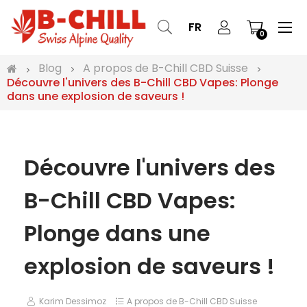
Bas
☰
FR
0
la
nav
Blog
A propos de B-Chill CBD Suisse
Découvre l'univers des B-Chill CBD Vapes: Plonge
dans une explosion de saveurs !
Découvre l'univers des
B-Chill CBD Vapes:
Plonge dans une
explosion de saveurs !
Karim Dessimoz
A propos de B-Chill CBD Suisse