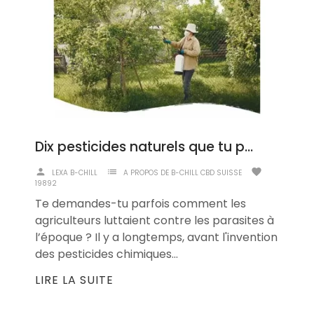
Dix pesticides naturels que tu peux fabriquer toi-même
person
list
favorite
LEXA B-CHILL
A PROPOS DE B-CHILL CBD SUISSE
19892
Te demandes-tu parfois comment les
agriculteurs luttaient contre les parasites à
l’époque ? Il y a longtemps, avant l'invention
des pesticides chimiques...
LIRE LA SUITE