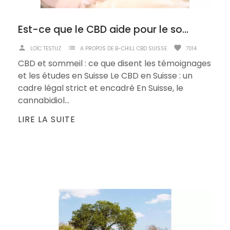
Est-ce que le CBD aide pour le sommeil ?
person
list
favorite
LOÏC TESTUZ
A PROPOS DE B-CHILL CBD SUISSE
7014
CBD et sommeil : ce que disent les témoignages
et les études en Suisse Le CBD en Suisse : un
cadre légal strict et encadré En Suisse, le
cannabidiol...
LIRE LA SUITE