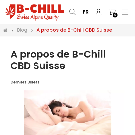
Bas
☰
FR
0
la
nav
Blog
A propos de B-Chill CBD Suisse
A propos de B-Chill
CBD Suisse
Derniers Billets