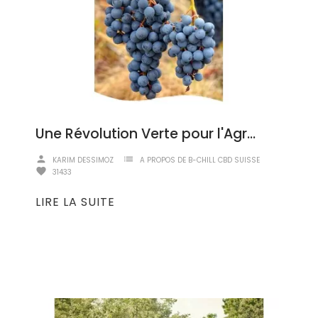
Une Révolution Verte pour l'Agriculture
person
list
KARIM DESSIMOZ
A PROPOS DE B-CHILL CBD SUISSE
favorite
31433
LIRE LA SUITE