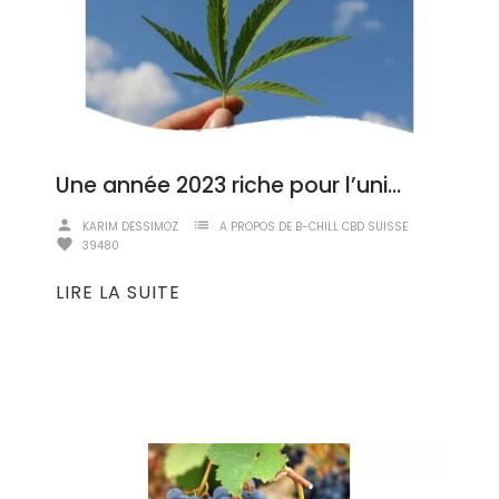
Une année 2023 riche pour l’univers du cannabis et du CBD
person
list
KARIM DESSIMOZ
A PROPOS DE B-CHILL CBD SUISSE
favorite
39480
LIRE LA SUITE