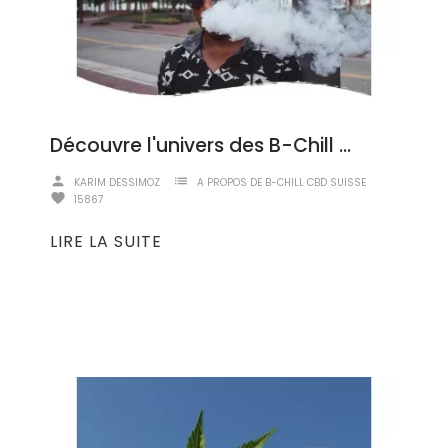
Découvre l'univers des B-Chill CBD Vapes: Plonge dans une explosion de saveurs !
person
list
KARIM DESSIMOZ
A PROPOS DE B-CHILL CBD SUISSE
favorite
15867
LIRE LA SUITE