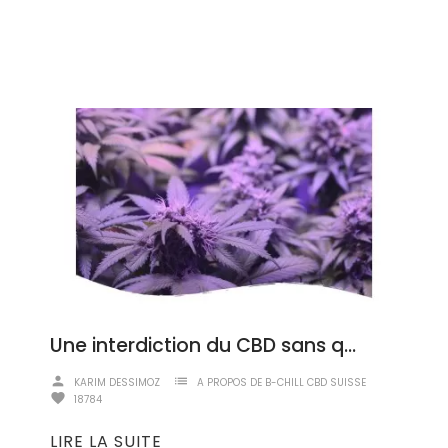
Une interdiction du CBD sans queue ni tête
person
list
KARIM DESSIMOZ
A PROPOS DE B-CHILL CBD SUISSE
favorite
18784
LIRE LA SUITE