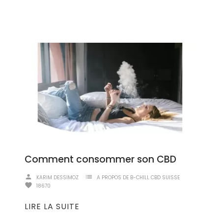
Comment consommer son CBD
person
list
KARIM DESSIMOZ
A PROPOS DE B-CHILL CBD SUISSE
favorite
18670
LIRE LA SUITE