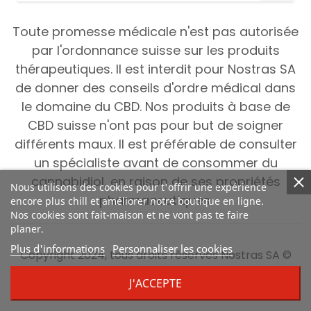
Toute promesse médicale n'est pas autorisée
par l'ordonnance suisse sur les produits
thérapeutiques. Il est interdit pour Nostras SA
de donner des conseils d'ordre médical dans
le domaine du CBD. Nos produits à base de
CBD suisse n'ont pas pour but de soigner
différents maux. Il est préférable de consulter
un spécialiste avant de consommer du
cannabidiol, en raison de ses propriétés
Nous utilisons des cookies pour t'offrir une expérience
pharmaceutiques.
encore plus chill et améliorer notre boutique en ligne.
Nos cookies sont fait-maison et ne vont pas te faire
planer.
Plus d'informations
Personnaliser les cookies
Copyright 2024, tous droits réservés Nostras SA ©
J'ACCEPTE