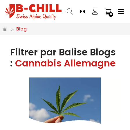
Bas
☰
FR
0
la
nav
Blog
Filtrer par Balise Blogs
:
Cannabis Allemagne