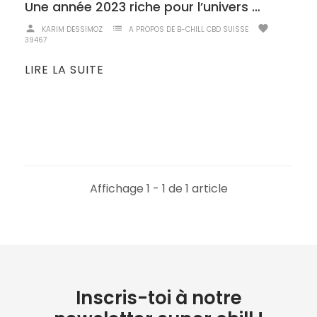
Une année 2023 riche pour l’univers du cannabis et du CBD
person
list
favorite
KARIM DESSIMOZ
A PROPOS DE B-CHILL CBD SUISSE
39467
LIRE LA SUITE
Affichage 1 - 1 de 1 article
Inscris-toi à notre