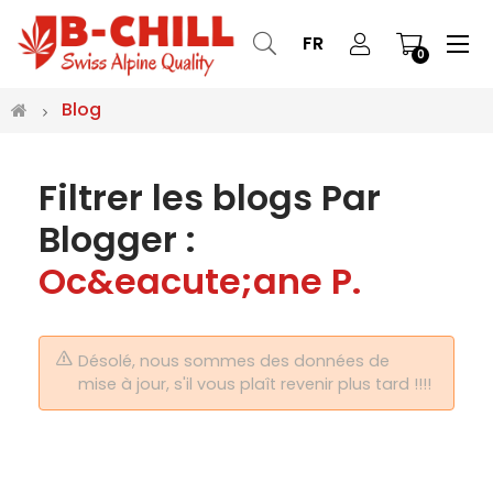
Bas
☰
FR
0
la
nav
Blog
Filtrer les blogs Par
Blogger :
Oc&eacute;ane P.
Désolé, nous sommes des données de
mise à jour, s'il vous plaît revenir plus tard !!!!