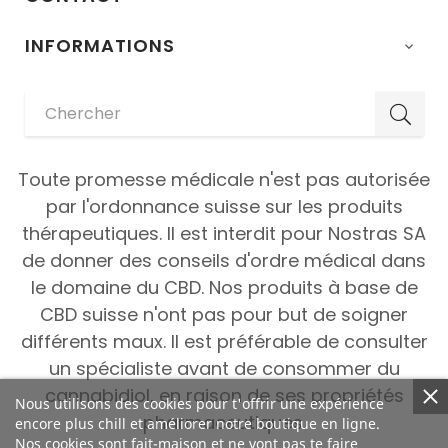
INFORMATIONS

Toute promesse médicale n'est pas autorisée
par l'ordonnance suisse sur les produits
thérapeutiques. Il est interdit pour Nostras SA
de donner des conseils d'ordre médical dans
le domaine du CBD. Nos produits à base de
CBD suisse n'ont pas pour but de soigner
différents maux. Il est préférable de consulter
un spécialiste avant de consommer du
cannabidiol, en raison de ses propriétés
Nous utilisons des cookies pour t'offrir une expérience
pharmaceutiques.
encore plus chill et améliorer notre boutique en ligne.
Nos cookies sont fait-maison et ne vont pas te faire