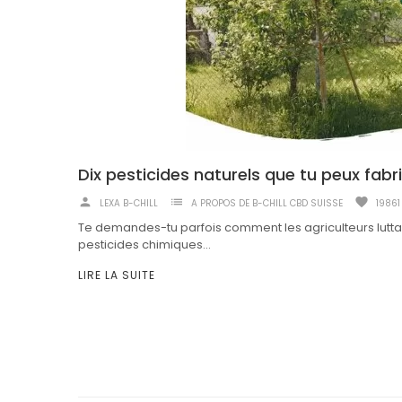
Dix pesticides naturels que tu peux fa
person
list
favorite
LEXA B-CHILL
A PROPOS DE B-CHILL CBD SUISSE
19861
Te demandes-tu parfois comment les agriculteurs luttaie
pesticides chimiques...
LIRE LA SUITE