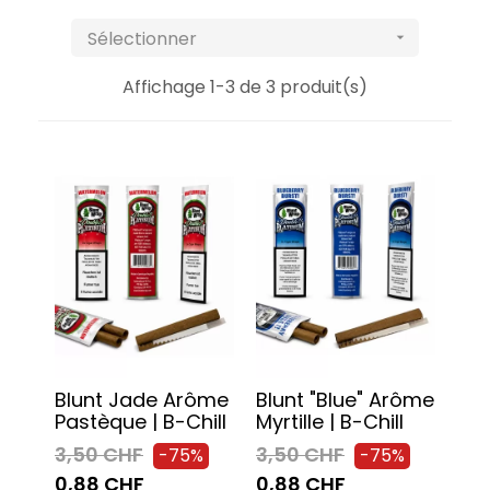
Sélectionner

Affichage 1-3 de 3 produit(s)
Blunt Jade Arôme
Blunt "Blue" Arôme
Pastèque | B-Chill
Myrtille | B-Chill
3,50 CHF
3,50 CHF
-75%
-75%
0,88 CHF
0,88 CHF